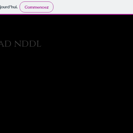
jourd'hui.
Commencez
zad nddl